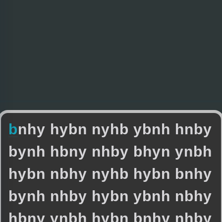
b
n
h
y
h
y
b
n
n
y
h
b
y
b
n
h
h
n
b
y
b
y
n
h
h
b
n
y
n
h
b
y
b
h
y
n
y
n
b
h
h
y
b
n
n
b
h
y
n
y
h
b
h
y
b
n
b
n
h
y
b
y
n
h
n
h
b
y
h
y
b
n
y
b
n
h
n
b
h
y
h
b
n
y
y
n
b
h
h
y
b
n
b
n
h
y
n
h
b
y