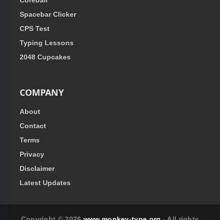
Coreball
Spacebar Clicker
CPS Test
Typing Lessons
2048 Cupcakes
COMPANY
About
Contact
Terms
Privacy
Disclaimer
Latest Updates
Copyright © 2026
www.monkey-type.org
- All rights