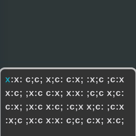
x
:
x
:
c
;
c
;
x
;
c
:
c
:
x
;
:
x
;
c
;
c
:
x
x
:
c
;
;
x
:
c
c
:
x
;
x
:
x
:
;
c
;
c
x
;
c
:
c
:
x
;
;
x
:
c
x
:
c
;
:
c
;
x
x
;
c
:
;
c
:
x
:
x
;
c
;
x
:
c
x
:
x
:
c
;
c
;
c
:
x
;
x
:
c
;